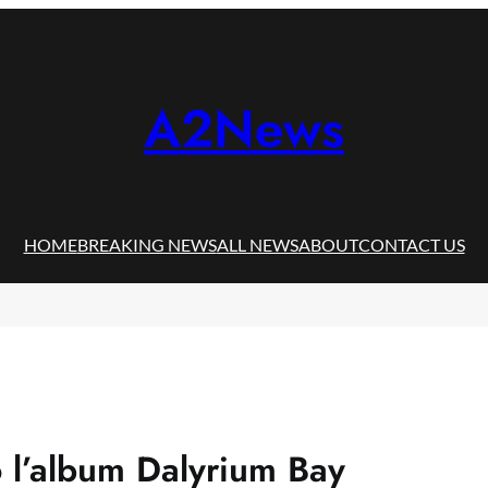
A2News
HOME
BREAKING NEWS
ALL NEWS
ABOUT
CONTACT US
 l’album Dalyrium Bay