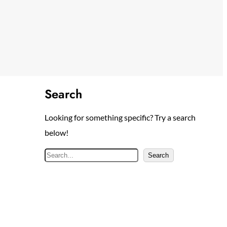
Search
Looking for something specific? Try a search
below!
S
Search
e
a
r
c