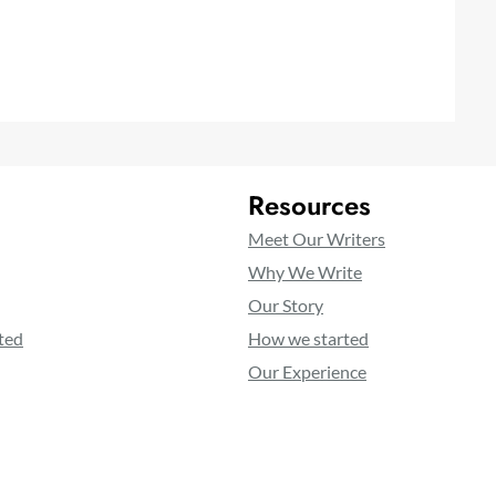
Resources
Meet Our Writers
Why We Write
Our Story
ted
How we started
Our Experience