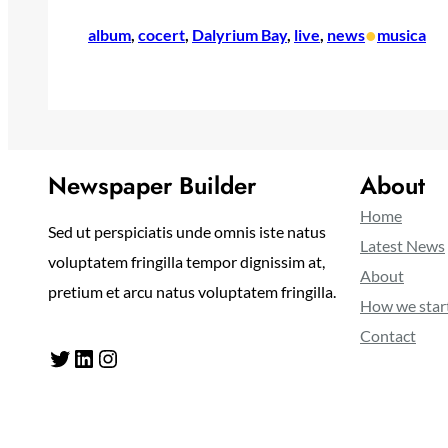
•
album
, 
cocert
, 
Dalyrium Bay
, 
live
, 
news
musica
Newspaper Builder
About
Home
Sed ut perspiciatis unde omnis iste natus
Latest News
voluptatem fringilla tempor dignissim at,
About
pretium et arcu natus voluptatem fringilla.
How we star
Contact
Twitter
LinkedIn
Instagram