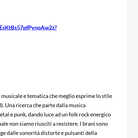
CUOEsKtBs57pfPynoAw2z?
a musicale e tematica che meglio esprime lo stile
. Una ricerca che parte dalla musica
metal e punk, dando luce ad un folk rock energico
le non siamo riusciti a resistere. I brani sono
e dalle sonorità distorte e pulsanti della