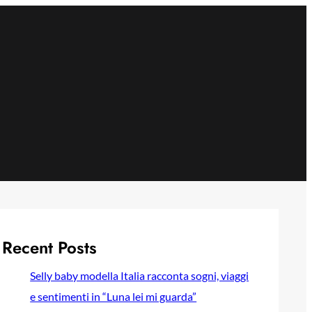
Recent Posts
Selly baby modella Italia racconta sogni, viaggi
e sentimenti in “Luna lei mi guarda”