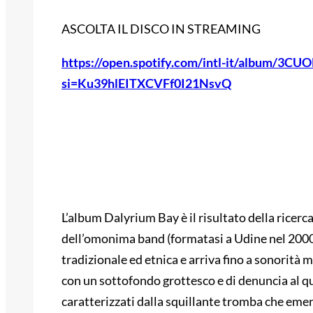
ASCOLTA IL DISCO IN STREAMING
https://open.spotify.com/intl-it/album/3
si=Ku39hlEITXCVFf0I21NsvQ
L’album Dalyrium Bay è il risultato della ricerc
dell’omonima band (formatasi a Udine nel 2000)
tradizionale ed etnica e arriva fino a sonorità 
con un sottofondo grottesco e di denuncia al qua
caratterizzati dalla squillante tromba che emerg