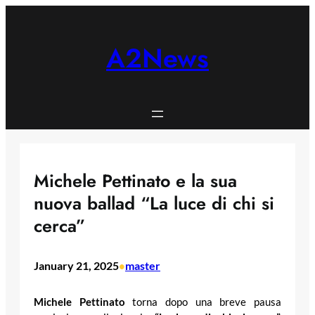
Skip
to
content
A2News
Michele Pettinato e la sua
nuova ballad “La luce di chi si
cerca”
January 21, 2025
master
•
Michele Pettinato
torna dopo una breve pausa