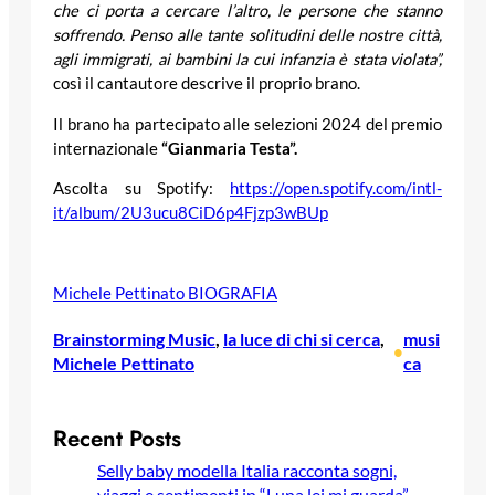
che ci porta a cercare l’altro, le persone che stanno
soffrendo. Penso alle tante solitudini delle nostre città,
agli immigrati, ai bambini la cui infanzia è stata violata”,
così il cantautore descrive il proprio brano.
Il brano ha partecipato alle selezioni 2024 del premio
internazionale
“Gianmaria Testa”.
Ascolta su Spotify:
https://open.spotify.com/intl-
it/album/2U3ucu8CiD6p4Fjzp3wBUp
Michele Pettinato BIOGRAFIA
Brainstorming Music
, 
la luce di chi si cerca
, 
musi
•
Michele Pettinato
ca
Recent Posts
Selly baby modella Italia racconta sogni,
viaggi e sentimenti in “Luna lei mi guarda”