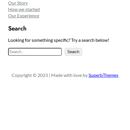
Our Story
How we started
Our Experience
Search
Looking for something specific? Try a search below!
S
Search
e
a
r
Copyright © 2023 | Made with love by
SuperbThemes
c
h