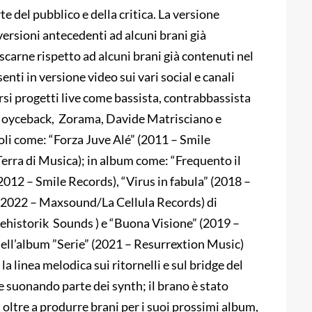
e del pubblico e della critica. La versione
 versioni antecedenti ad alcuni brani già
 scarne rispetto ad alcuni brani già contenuti nel
nti in versione video sui vari social e canali
si progetti live come bassista, contrabbassista
e Noyceback, Zorama, Davide Matrisciano e
goli come: “Forza Juve Alé” (2011 – Smile
erra di Musica); in album come: “Frequento il
2012 – Smile Records), “Virus in fabula” (2018 –
” (2022 – Maxsound/La Cellula Records) di
rehistorik Sounds ) e “Buona Visione” (2019 –
ell’album ”Serie” (2021 – Resurrextion Music)
la linea melodica sui ritornelli e sul bridge del
 suonando parte dei synth; il brano è stato
, oltre a produrre brani per i suoi prossimi album,