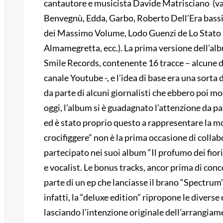
cantautore e musicista Davide Matrisciano (van
Benvegnù, Edda, Garbo, Roberto Dell’Era bassi
dei Massimo Volume, Lodo Guenzi de Lo Stato S
Almamegretta, ecc.). La prima versione dell’alb
Smile Records, contenente 16 tracce – alcune d
canale Youtube -, e l’idea di base era una sorta 
da parte di alcuni giornalisti che ebbero poi mo
oggi, l’album si è guadagnato l’attenzione da pa
ed è stato proprio questo a rappresentare la mo
crocifiggere” non è la prima occasione di colla
partecipato nei suoi album “Il profumo dei fiori 
e vocalist. Le bonus tracks, ancor prima di conc
parte di un ep che lanciasse il brano “Spectrum”
infatti, la “deluxe edition” ripropone le diverse
lasciando l’intenzione originale dell’arrangia