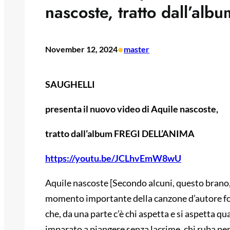
nascoste, tratto dall’a
•
November 12, 2024
master
SAUGHELLI
presenta il nuovo video di Aquile nascoste,
tratto dall’album FREGI DELL’ANIMA
https://youtu.be/JCLhvEmW8wU
Aquile nascoste [Secondo alcuni, questo brano, 
momento importante della canzone d’autore forse
che, da una parte c’è chi aspetta e si aspetta qu
imparato a piangere senza lacrime, chi ruba per 