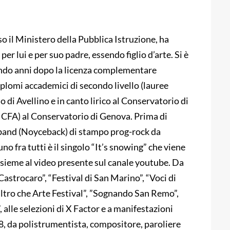
o il Ministero della Pubblica Istruzione, ha
 lui e per suo padre, essendo figlio d’arte. Si è
endo anni dopo la licenza complementare
iplomi accademici di secondo livello (lauree
 di Avellino e in canto lirico al Conservatorio di
4 CFA) al Conservatorio di Genova. Prima di
 band (Noyceback) di stampo prog-rock da
uno fra tutti è il singolo “It’s snowing” che viene
nsieme al video presente sul canale youtube. Da
astrocaro”, “Festival di San Marino”, “Voci di
altro che Arte Festival”, ”Sognando San Remo”,
 alle selezioni di X Factor e a manifestazioni
, da polistrumentista, compositore, paroliere