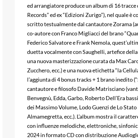
ed arrangiatore produce un album di 16 tracce da
Records” ed ex “Edizioni Zurigo”), nel quale è co
scritto testualmente dal cantautore Zorama (au
co-autore con Franco Migliacci del brano “Quant
Federico Salvatore e Frank Nemola, quest’ultimo
duetta vocalmente con Saughelli, artefice della
una nuova masterizzazione curata da Max Carol
Zucchero, ecc.) e una nuova etichetta “la Cellul
l’aggiunta di 4 bonus tracks + 1 brano inedito (“
cantautore e filosofo Davide Matrisciano (vanta
Benvegnù, Edda, Garbo, Roberto Dell’Era bassi
dei Massimo Volume, Lodo Guenzi de Lo Stato S
Almamegretta, ecc.). L’album mostra il carattere
con influenze melodiche, elettroniche, sinfonic
2024 in formato CD con distribuzione Audioglobe