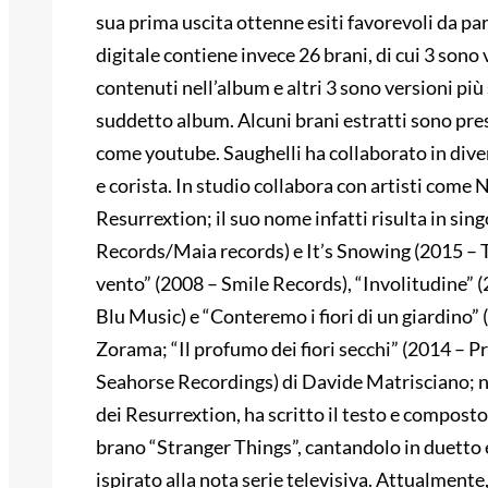
sua prima uscita ottenne esiti favorevoli da part
digitale contiene invece 26 brani, di cui 3 sono
contenuti nell’album e altri 3 sono versioni più
suddetto album. Alcuni brani estratti sono prese
come youtube. Saughelli ha collaborato in diver
e corista. In studio collabora con artisti com
Resurrextion; il suo nome infatti risulta in sin
Records/Maia records) e It’s Snowing (2015 – T
vento” (2008 – Smile Records), “Involitudine” (
Blu Music) e “Conteremo i fiori di un giardino
Zorama; “Il profumo dei fiori secchi” (2014 – P
Seahorse Recordings) di Davide Matrisciano; n
dei Resurrextion, ha scritto il testo e composto 
brano “Stranger Things”, cantandolo in duetto e
ispirato alla nota serie televisiva. Attualmente