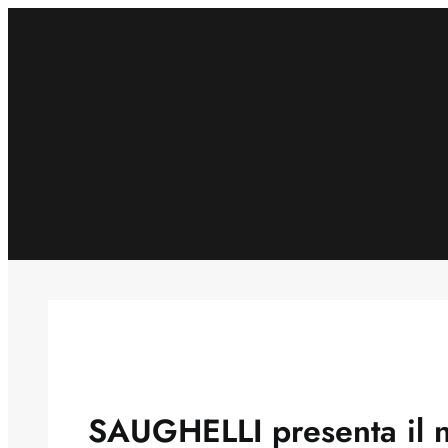
Skip
to
content
SAUGHELLI presenta il n