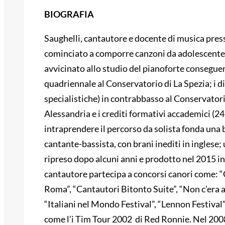
BIOGRAFIA
Saughelli, cantautore e docente di musica press
cominciato a comporre canzoni da adolescente per
avvicinato allo studio del pianoforte consegu
quadriennale al Conservatorio di La Spezia; i d
specialistiche) in contrabbasso al Conservatorio
Alessandria e i crediti formativi accademici (2
intraprendere il percorso da solista fonda una
cantante-bassista, con brani inediti in inglese; 
ripreso dopo alcuni anni e prodotto nel 2015 i
cantautore partecipa a concorsi canori come: “C
Roma”, “Cantautori Bitonto Suite”, “Non c’era 
“Italiani nel Mondo Festival”, “Lennon Festival”,
come l’i Tim Tour 2002 di Red Ronnie. Nel 2008