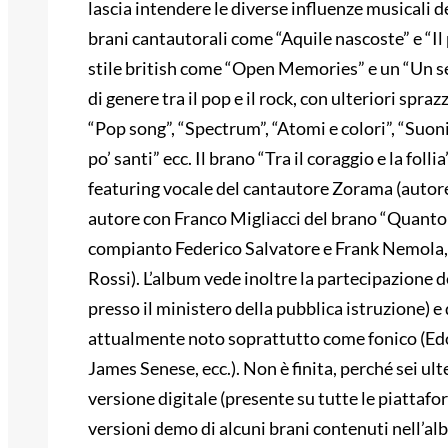
lascia intendere le diverse influenze musicali d
brani cantautorali come “Aquile nascoste” e “Il 
stile british come “Open Memories” e un “Un sen
di genere tra il pop e il rock, con ulteriori spraz
“Pop song”, “Spectrum”, “Atomi e colori”, “Suoni 
po’ santi” ecc. Il brano “Tra il coraggio e la fol
featuring vocale del cantautore Zorama (autore
autore con Franco Migliacci del brano “Quanto mi
compianto Federico Salvatore e Frank Nemola, 
Rossi). L’album vede inoltre la partecipazione d
presso il ministero della pubblica istruzione) e
attualmente noto soprattutto come fonico (Edo
James Senese, ecc.). Non è finita, perché sei ult
versione digitale (presente su tutte le piattaform
versioni demo di alcuni brani contenuti nell’al