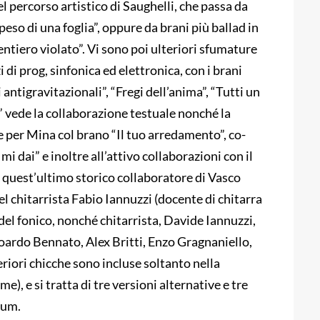
el percorso artistico di Saughelli, che passa da
peso di una foglia”, oppure da brani più ballad in
tiero violato”. Vi sono poi ulteriori sfumature
zi di prog, sinfonica ed elettronica, con i brani
antigravitazionali”, “Fregi dell’anima”, “Tutti un
lia” vede la collaborazione testuale nonché la
 per Mina col brano “Il tuo arredamento”, co-
 dai” e inoltre all’attivo collaborazioni con il
quest’ultimo storico collaboratore di Vasco
el chitarrista Fabio Iannuzzi (docente di chitarra
 del fonico, nonché chitarrista, Davide Iannuzzi,
ardo Bennato, Alex Britti, Enzo Gragnaniello,
eriori chicche sono incluse soltanto nella
e), e si tratta di tre versioni alternative e tre
bum.