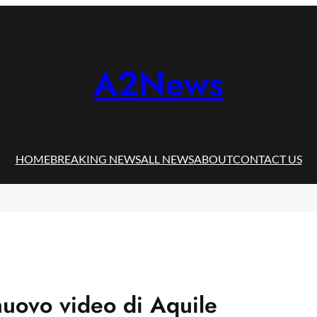
A2News
HOME
BREAKING NEWS
ALL NEWS
ABOUT
CONTACT US
uovo video di Aquile