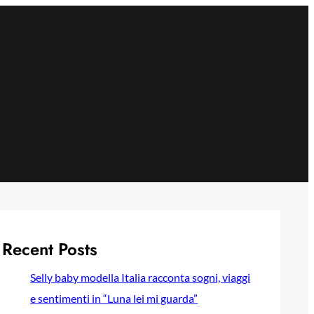
Recent Posts
Selly baby modella Italia racconta sogni, viaggi
e sentimenti in “Luna lei mi guarda”