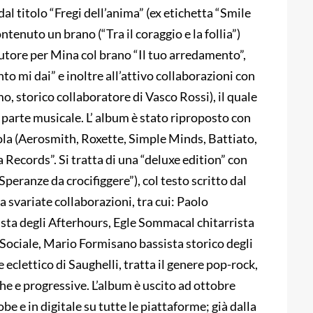
l titolo “Fregi dell’anima” (ex etichetta “Smile
ntenuto un brano (“Tra il coraggio e la follia”)
tore per Mina col brano “Il tuo arredamento”,
o mi dai” e inoltre all’attivo collaborazioni con
, storico collaboratore di Vasco Rossi), il quale
 parte musicale. L’ album è stato riproposto con
a (Aerosmith, Roxette, Simple Minds, Battiato,
a Records”. Si tratta di una “deluxe edition” con
Speranze da crocifiggere”), col testo scritto dal
 svariate collaborazioni, tra cui: Paolo
sta degli Afterhours, Egle Sommacal chitarrista
ociale, Mario Formisano bassista storico degli
 eclettico di Saughelli, tratta il genere pop-rock,
he e progressive. L’album è uscito ad ottobre
 e in digitale su tutte le piattaforme; già dalla