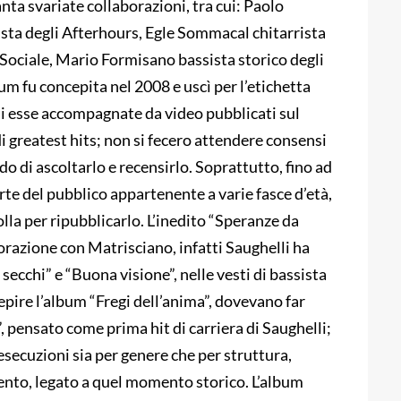
ta svariate collaborazioni, tra cui: Paolo
sta degli Afterhours, Egle Sommacal chitarrista
ociale, Mario Formisano bassista storico degli
um fu concepita nel 2008 e uscì per l’etichetta
i esse accompagnate da video pubblicati sul
di greatest hits; non si fecero attendere consensi
do di ascoltarlo e recensirlo. Soprattutto, fino ad
rte del pubblico appartenente a varie fasce d’età,
lla per ripubblicarlo. L’inedito “Speranze da
borazione con Matrisciano, infatti Saughelli ha
secchi” e “Buona visione”, nelle vesti di bassista
epire l’album “Fregi dell’anima”, dovevano far
, pensato come prima hit di carriera di Saughelli;
 esecuzioni sia per genere che per struttura,
mento, legato a quel momento storico. L’album