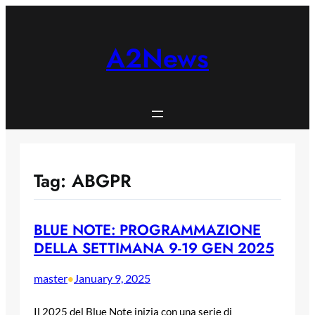
Skip
to
content
A2News
Tag:
ABGPR
BLUE NOTE: PROGRAMMAZIONE
DELLA SETTIMANA 9-19 GEN 2025
master
January 9, 2025
•
Il 2025 del Blue Note inizia con una serie di