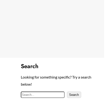
Search
Looking for something specific? Try a search
below!
S
Search
e