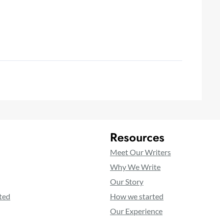
Resources
Meet Our Writers
Why We Write
Our Story
ted
How we started
Our Experience