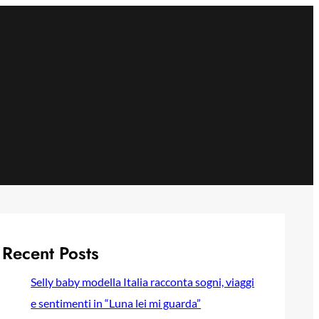
Recent Posts
Selly baby modella Italia racconta sogni, viaggi
e sentimenti in “Luna lei mi guarda”