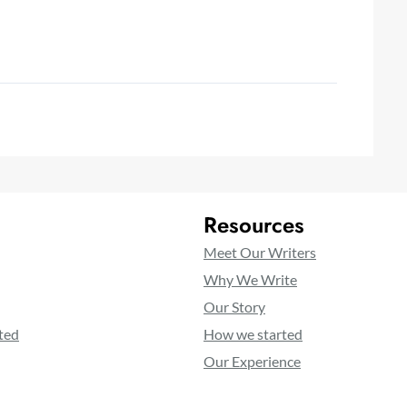
Resources
Meet Our Writers
Why We Write
Our Story
ted
How we started
Our Experience