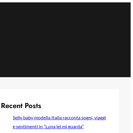
Recent Posts
Selly baby modella Italia racconta sogni, viaggi
e sentimenti in “Luna lei mi guarda”