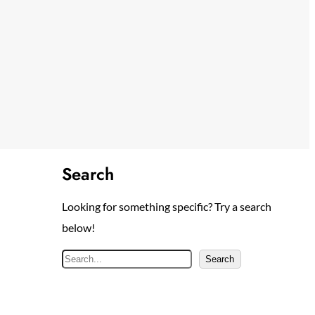
Search
Looking for something specific? Try a search
below!
S
Search
e
a