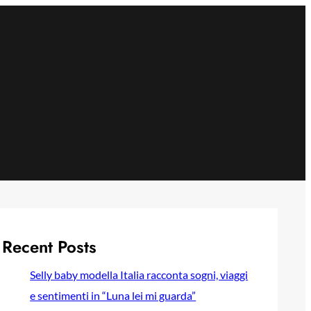
Recent Posts
Selly baby modella Italia racconta sogni, viaggi
e sentimenti in “Luna lei mi guarda”