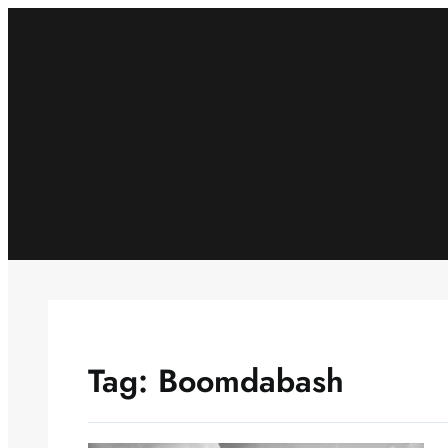
Skip
to
content
Tag:
Boomdabash