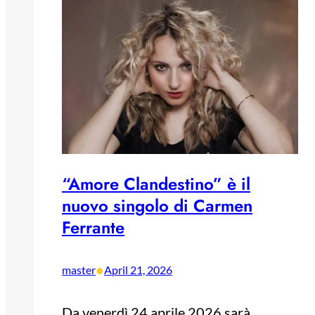
“Amore Clandestino” è il
nuovo singolo di Carmen
Ferrante
•
master
April 21, 2026
Da venerdì 24 aprile 2026 sarà