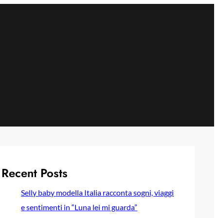
Recent Posts
Selly baby modella Italia racconta sogni, viaggi
e sentimenti in “Luna lei mi guarda”