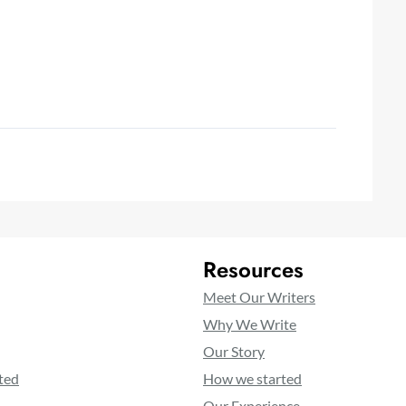
Resources
Meet Our Writers
Why We Write
Our Story
ted
How we started
Our Experience