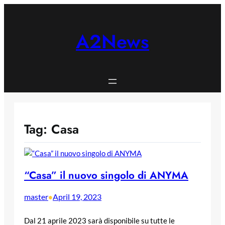
Skip
to
content
A2News
Tag:
Casa
“Casa” il nuovo singolo di ANYMA
master
April 19, 2023
•
Dal 21 aprile 2023 sarà disponibile su tutte le