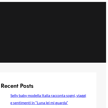
Recent Posts
Selly baby modella Italia racconta sogni, viaggi
e sentimenti in “Luna lei mi guarda”