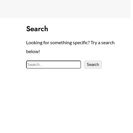
Search
Looking for something specific? Try a search
below!
S
Search
e
a
r
c
h