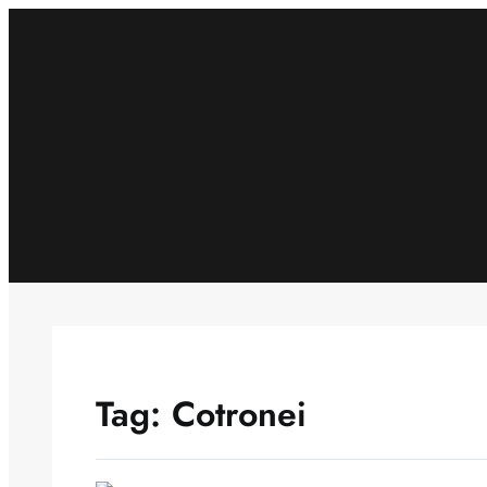
Skip
to
content
Tag:
Cotronei