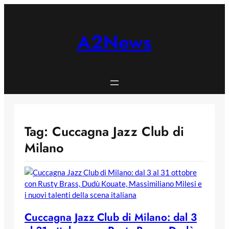
Skip
to
content
A2News
Tag:
Cuccagna Jazz Club di
Milano
Cuccagna Jazz Club di Milano: dal 3