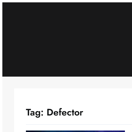
Skip
to
content
Tag:
Defector