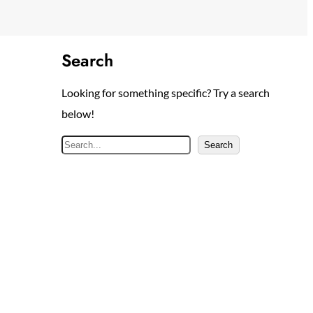
Search
Looking for something specific? Try a search
below!
S
Search
e
a
r
c
h