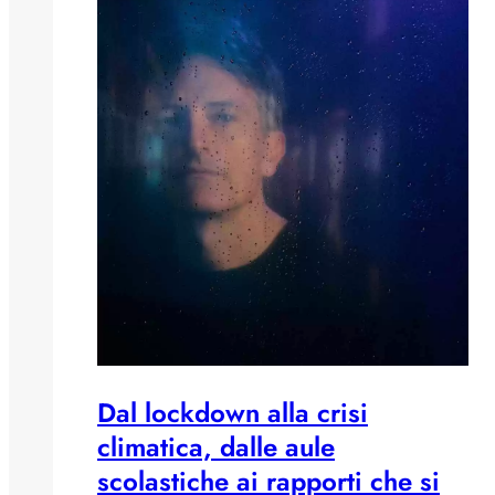
Dal lockdown alla crisi
climatica, dalle aule
scolastiche ai rapporti che si