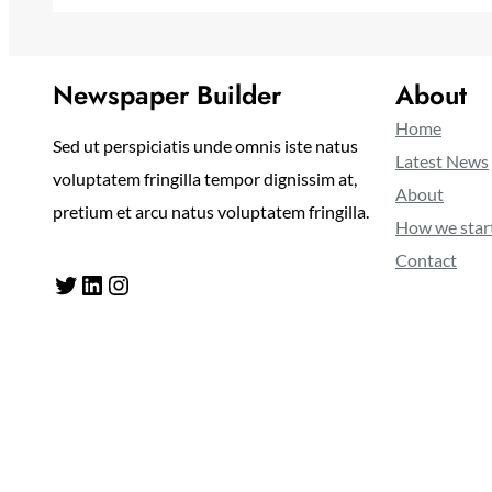
Newspaper Builder
About
Home
Sed ut perspiciatis unde omnis iste natus
Latest News
voluptatem fringilla tempor dignissim at,
About
pretium et arcu natus voluptatem fringilla.
How we star
Contact
Twitter
LinkedIn
Instagram