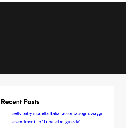
Recent Posts
Selly baby modella Italia racconta sogni, viaggi
e sentimenti in “Luna lei mi guarda”