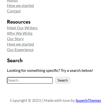
How we started
Contact
Resources
Meet Our Writers
Why We Write
Our Story
How we started
Our Experience
Search
Looking for something specific? Try a search below!
S
Search
e
a
r
Copyright © 2023 | Made with love by
SuperbThemes
c
h