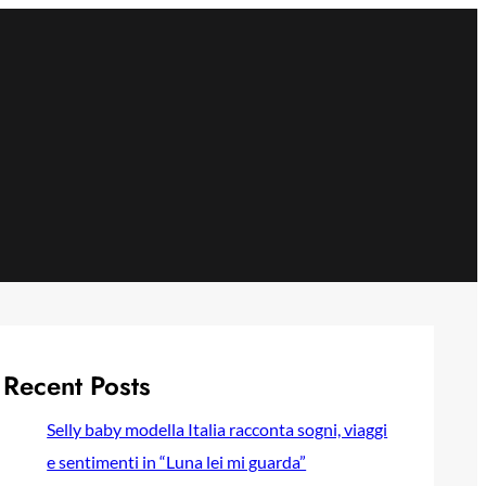
Recent Posts
Selly baby modella Italia racconta sogni, viaggi
e sentimenti in “Luna lei mi guarda”