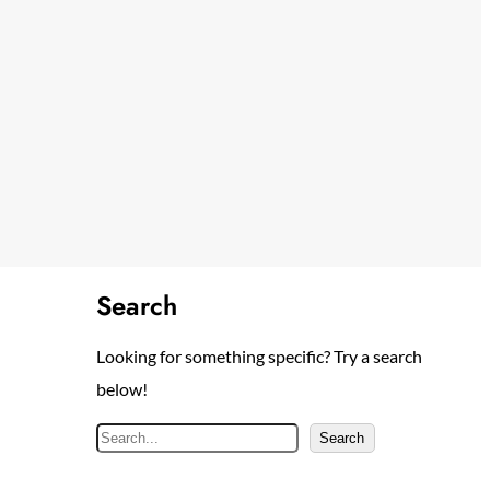
Search
Looking for something specific? Try a search
below!
S
Search
e