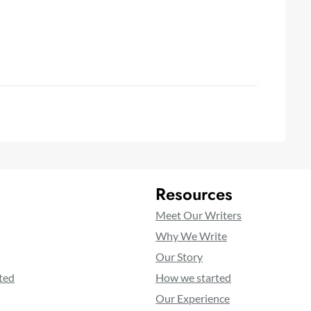
Resources
Meet Our Writers
Why We Write
Our Story
ted
How we started
Our Experience