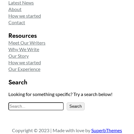
Latest News
About
How we started
Contact
Resources
Meet Our Writers
Why We Write
Our Story
How we started
Our Experience
Search
Looking for something specific? Try a search below!
S
Search
e
a
r
Copyright © 2023 | Made with love by
SuperbThemes
c