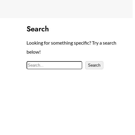
Search
Looking for something specific? Try a search
below!
S
Search
e
a
r
c
h