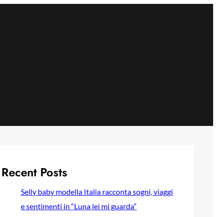
Recent Posts
Selly baby modella Italia racconta sogni, viaggi
e sentimenti in “Luna lei mi guarda”