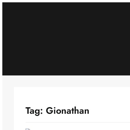
Skip
to
content
Tag:
Gionathan