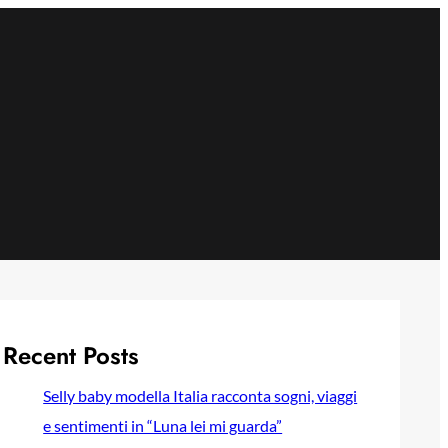
Recent Posts
Selly baby modella Italia racconta sogni, viaggi
e sentimenti in “Luna lei mi guarda”