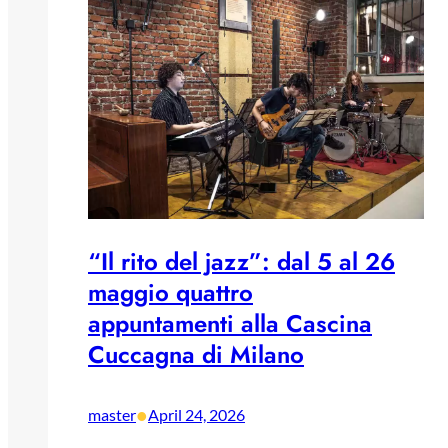
“Il rito del jazz”: dal 5 al 26
maggio quattro
appuntamenti alla Cascina
Cuccagna di Milano
•
master
April 24, 2026