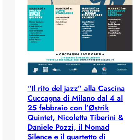
“Il rito del jazz” alla Cascina
Cuccagna di Milano dal 4 al
25 febbraio con l’Østrik
Quintet, Nicoletta Tiberini &
Daniele Pozzi, il Nomad
Silence e il quartetto di