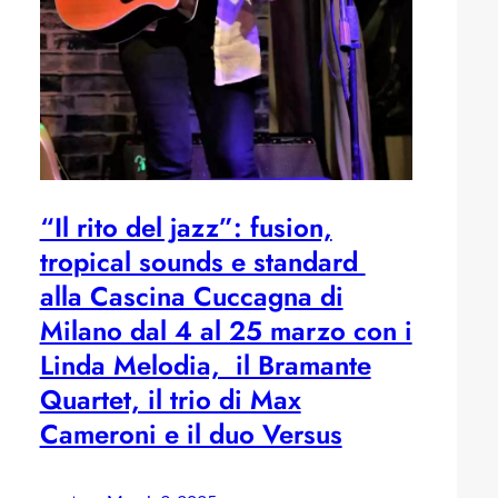
“Il rito del jazz”: fusion,
tropical sounds e standard
alla Cascina Cuccagna di
Milano dal 4 al 25 marzo con i
Linda Melodia, il Bramante
Quartet, il trio di Max
Cameroni e il duo Versus