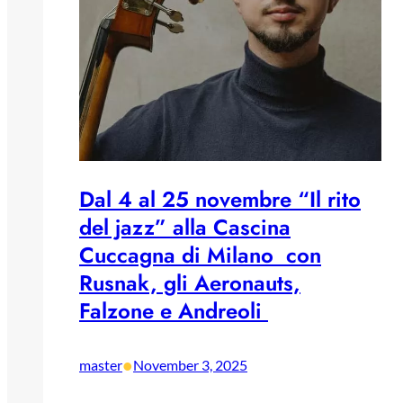
Dal 4 al 25 novembre “Il rito
del jazz” alla Cascina
Cuccagna di Milano con
Rusnak, gli Aeronauts,
Falzone e Andreoli
•
master
November 3, 2025