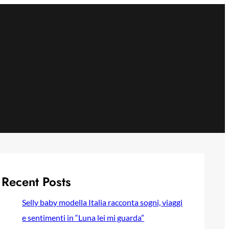
Recent Posts
Selly baby modella Italia racconta sogni, viaggi
e sentimenti in “Luna lei mi guarda”