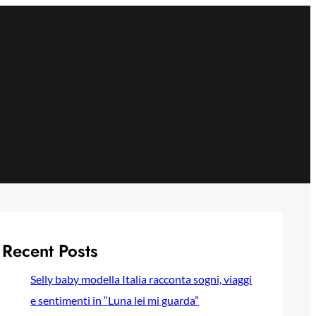
Recent Posts
Selly baby modella Italia racconta sogni, viaggi
e sentimenti in “Luna lei mi guarda”