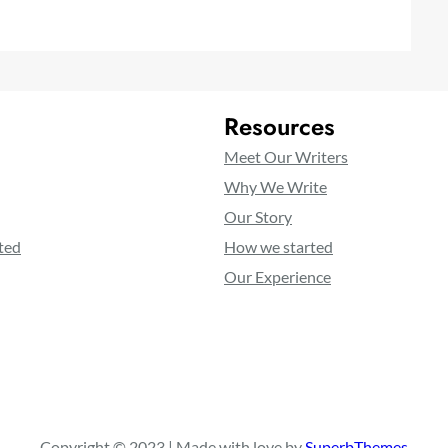
Resources
Meet Our Writers
Why We Write
Our Story
ted
How we started
Our Experience
Copyright © 2023 | Made with love by
SuperbThemes