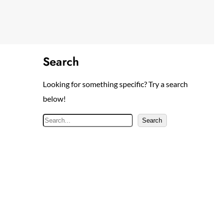
Search
Looking for something specific? Try a search
below!
S
Search
e
a
r
c
h