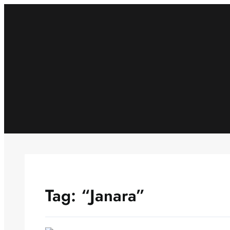
Skip
to
content
Tag:
“Janara”