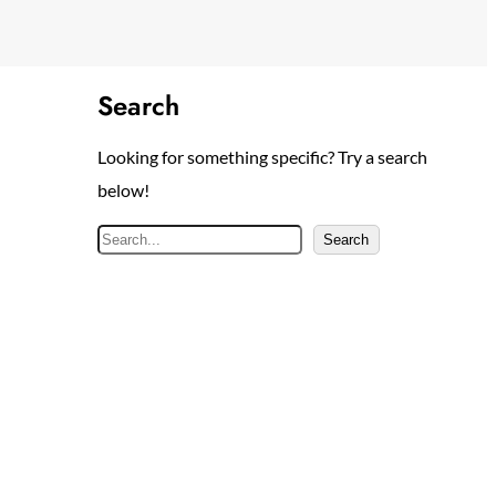
Search
Looking for something specific? Try a search
below!
S
Search
e
a
r
c
h