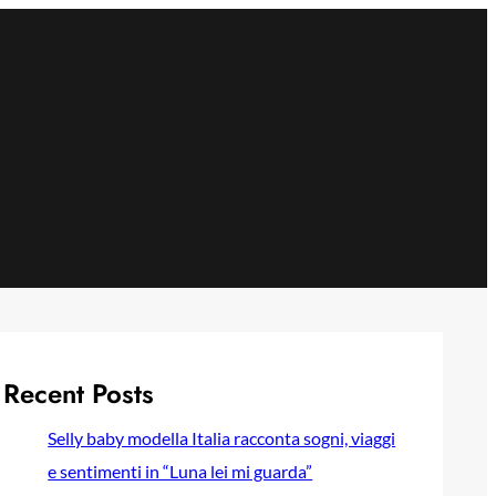
Recent Posts
Selly baby modella Italia racconta sogni, viaggi
e sentimenti in “Luna lei mi guarda”