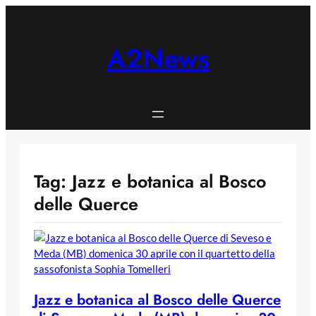
Skip
to
content
A2News
Tag:
Jazz e botanica al Bosco
delle Querce
Jazz e botanica al Bosco delle Querce