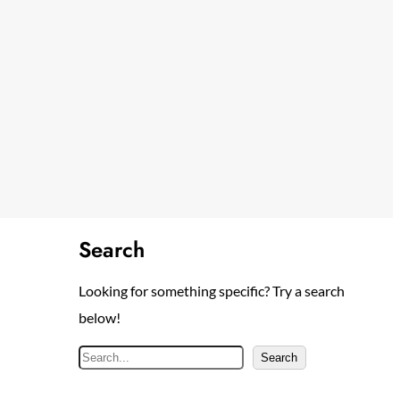
Search
Looking for something specific? Try a search
below!
S
Search
e