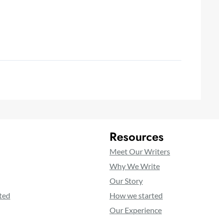
Resources
Meet Our Writers
Why We Write
Our Story
ted
How we started
Our Experience