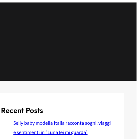
Recent Posts
Selly baby modella Italia racconta sogni, viaggi
e sentimenti in “Luna lei mi guarda”