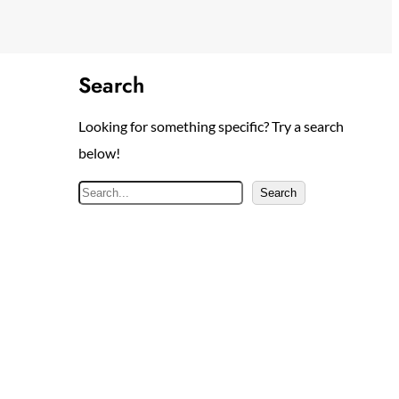
Search
Looking for something specific? Try a search
below!
S
Search
e
a
r
c
h