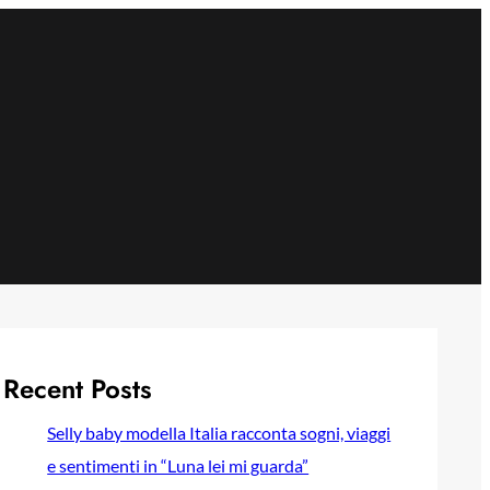
Recent Posts
Selly baby modella Italia racconta sogni, viaggi
e sentimenti in “Luna lei mi guarda”