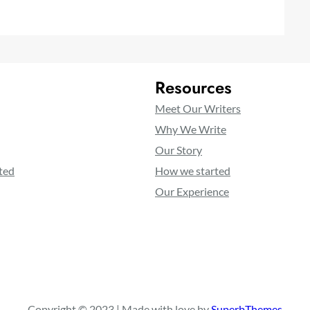
Resources
Meet Our Writers
Why We Write
Our Story
ted
How we started
Our Experience
Copyright © 2023 | Made with love by
SuperbThemes