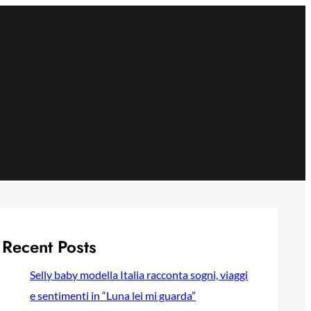
Recent Posts
Selly baby modella Italia racconta sogni, viaggi
e sentimenti in “Luna lei mi guarda”