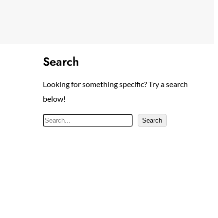
Search
Looking for something specific? Try a search
below!
S
Search
e
a
r
c
h