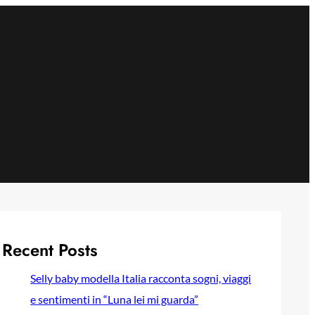
Recent Posts
Selly baby modella Italia racconta sogni, viaggi
e sentimenti in “Luna lei mi guarda”