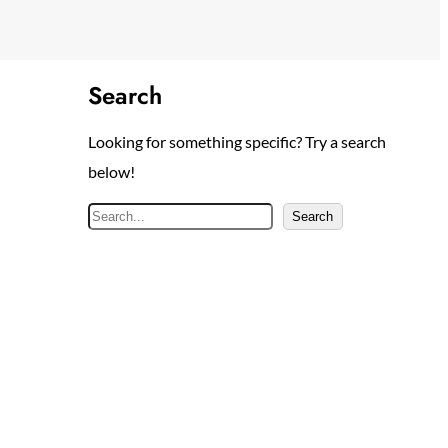
Search
Looking for something specific? Try a search
below!
S
Search
e
a
r
c
h