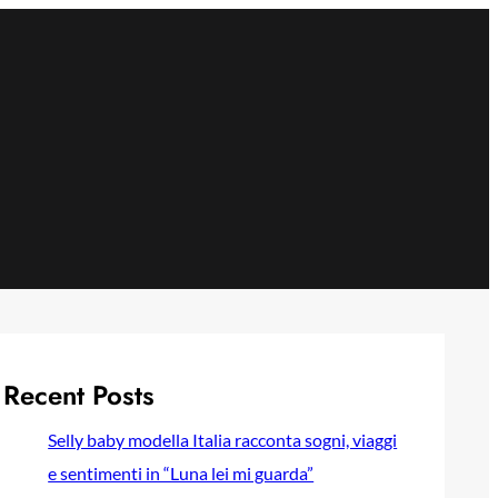
Recent Posts
Selly baby modella Italia racconta sogni, viaggi
e sentimenti in “Luna lei mi guarda”