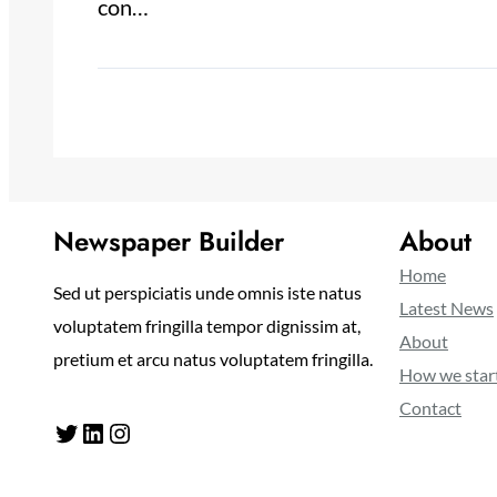
con…
Newspaper Builder
About
Home
Sed ut perspiciatis unde omnis iste natus
Latest News
voluptatem fringilla tempor dignissim at,
About
pretium et arcu natus voluptatem fringilla.
How we star
Contact
Twitter
LinkedIn
Instagram