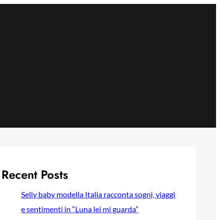
Recent Posts
Selly baby modella Italia racconta sogni, viaggi
e sentimenti in “Luna lei mi guarda”