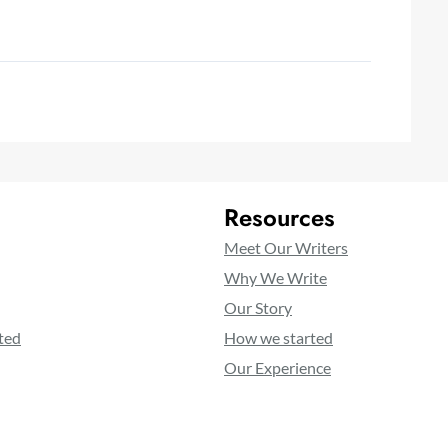
Resources
Meet Our Writers
Why We Write
Our Story
ted
How we started
Our Experience