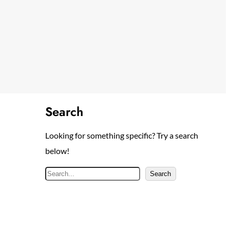
Search
Looking for something specific? Try a search
below!
S
Search
e
a
r