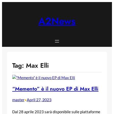
Skip
to
content
A2News
Tag:
Max Elli
“Memento” è il nuovo EP di Max Elli
master
April 27, 2023
•
Dal 28 aprile 2023 sarà disponibile sulle piattaforme