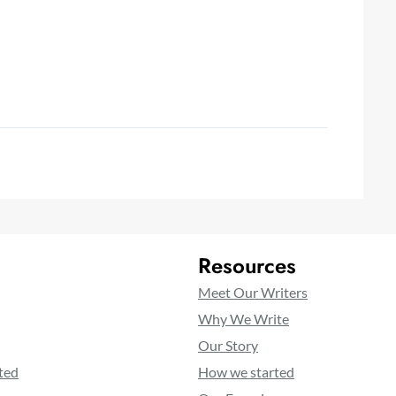
Resources
Meet Our Writers
Why We Write
Our Story
ted
How we started