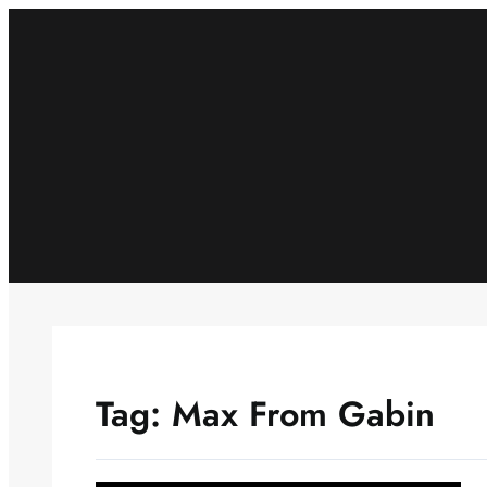
Skip
to
content
Tag:
Max From Gabin