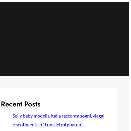
Recent Posts
Selly baby modella Italia racconta sogni, viaggi
e sentimenti in “Luna lei mi guarda”