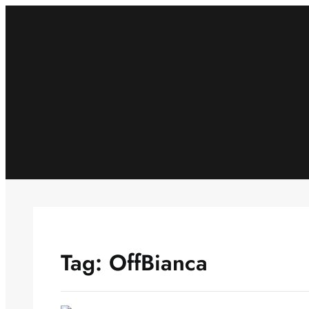
Skip
to
content
Tag:
OffBianca