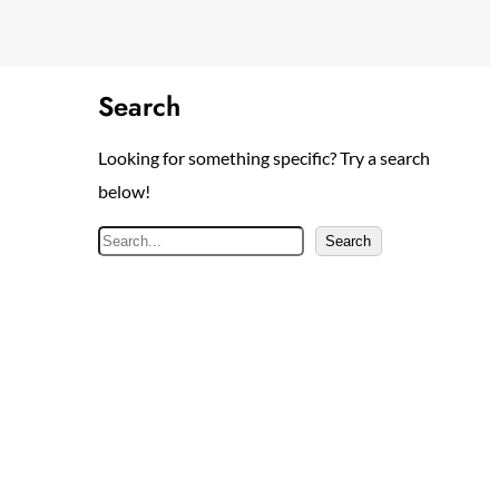
Search
Looking for something specific? Try a search
below!
S
Search
e
a
r
c
h