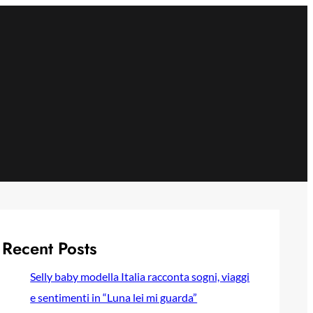
Recent Posts
Selly baby modella Italia racconta sogni, viaggi
e sentimenti in “Luna lei mi guarda”