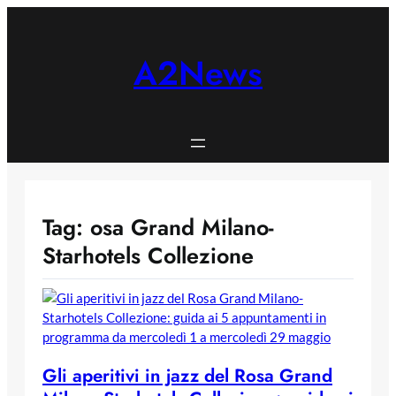
Skip
to
content
A2News
Tag:
osa Grand Milano-
Starhotels Collezione
Gli aperitivi in jazz del Rosa Grand