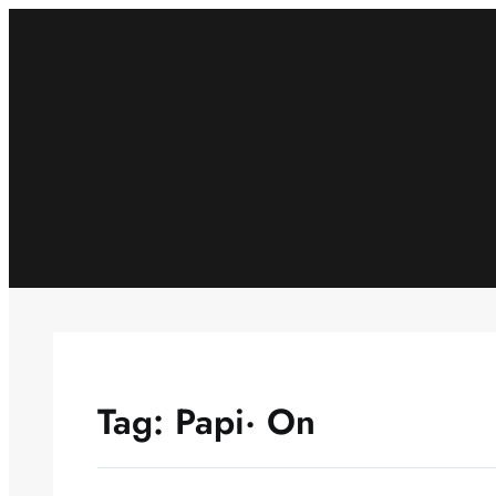
Skip
to
content
Tag:
Papi· On