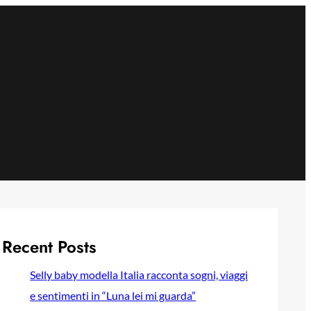
Recent Posts
Selly baby modella Italia racconta sogni, viaggi
e sentimenti in “Luna lei mi guarda”