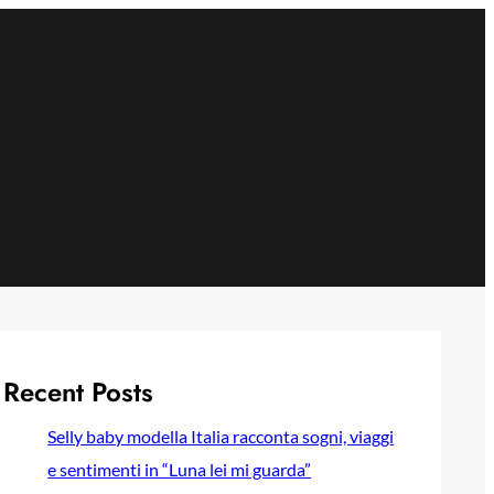
Recent Posts
Selly baby modella Italia racconta sogni, viaggi
e sentimenti in “Luna lei mi guarda”