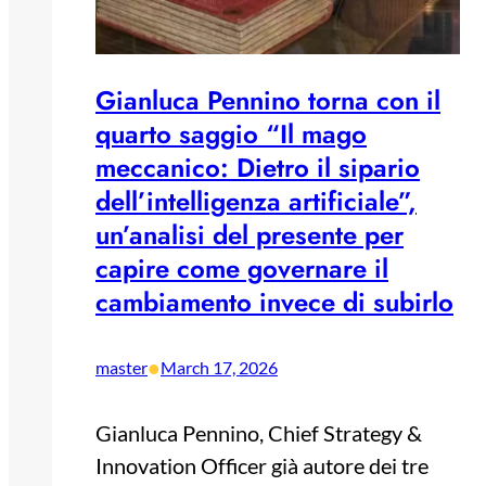
Gianluca Pennino torna con il
quarto saggio “Il mago
meccanico: Dietro il sipario
dell’intelligenza artificiale”,
un’analisi del presente per
capire come governare il
cambiamento invece di subirlo
•
master
March 17, 2026
Gianluca Pennino, Chief Strategy &
Innovation Officer già autore dei tre