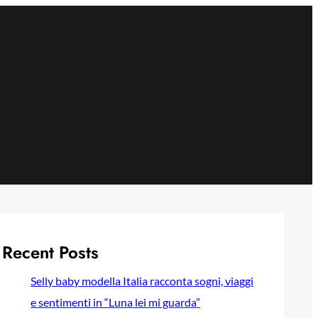
Recent Posts
Selly baby modella Italia racconta sogni, viaggi
e sentimenti in “Luna lei mi guarda”