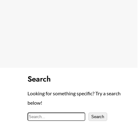
Search
Looking for something specific? Try a search
below!
S
Search
e
a