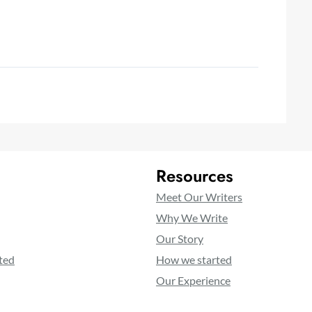
Resources
Meet Our Writers
Why We Write
Our Story
ted
How we started
Our Experience