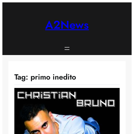
Skip
to
content
A2News
Tag:
primo inedito