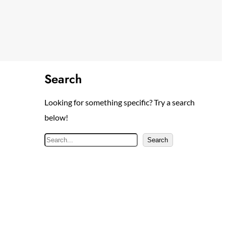
Search
Looking for something specific? Try a search
below!
S
Search
e
a
r
c
h