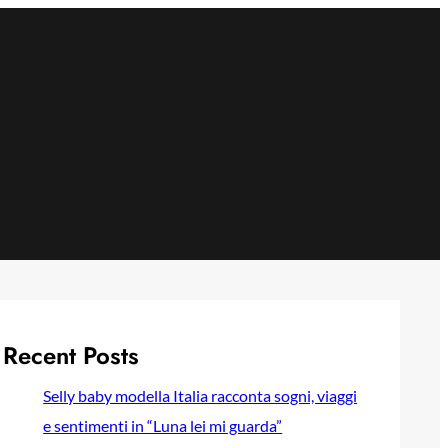
Recent Posts
Selly baby modella Italia racconta sogni, viaggi
e sentimenti in “Luna lei mi guarda”