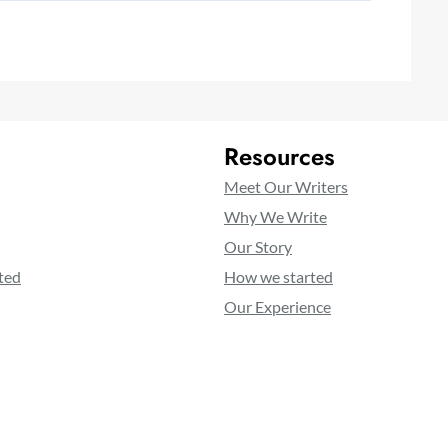
Resources
Meet Our Writers
Why We Write
Our Story
ted
How we started
Our Experience