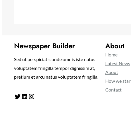
Newspaper Builder
About
Home
Sed ut perspiciatis unde omnis iste natus
Latest News
voluptatem fringilla tempor dignissim at,
About
pretium et arcu natus voluptatem fringilla.
How we star
Contact
Twitter
LinkedIn
Instagram