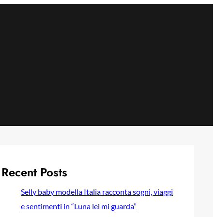
Recent Posts
Selly baby modella Italia racconta sogni, viaggi
e sentimenti in “Luna lei mi guarda”