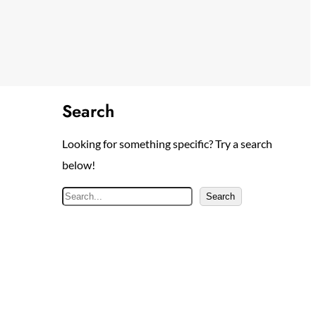
Search
Looking for something specific? Try a search
below!
S
Search
e
a
r
c
h