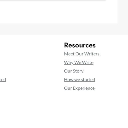
Resources
Meet Our Writers
Why We Write
Our Story
ted
How we started
Our Experience