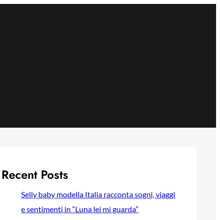
Recent Posts
Selly baby modella Italia racconta sogni, viaggi
e sentimenti in “Luna lei mi guarda”