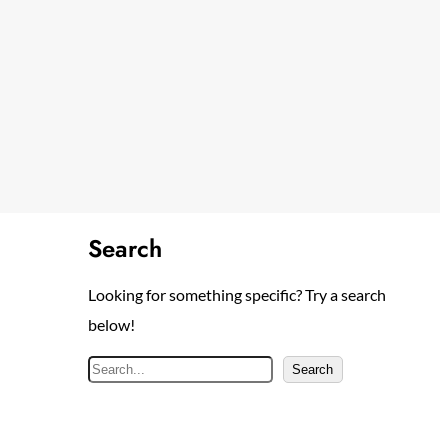
Search
Looking for something specific? Try a search
below!
S
Search
e
a