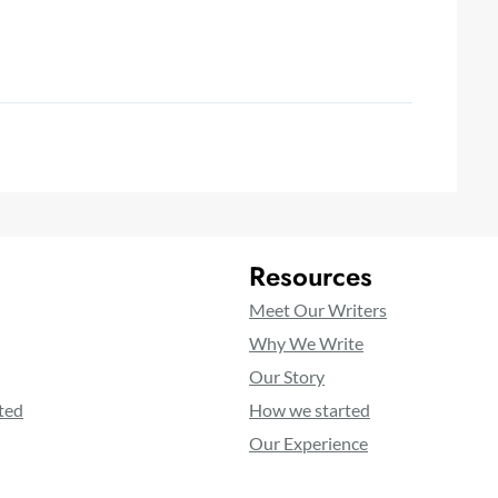
Resources
Meet Our Writers
Why We Write
Our Story
ted
How we started
Our Experience