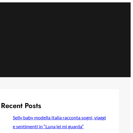
Recent Posts
Selly baby modella Italia racconta sogni, viaggi
e sentimenti in “Luna lei mi guarda”