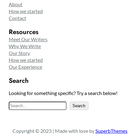
About
How we started
Contact
Resources
Meet Our Writers
Why We Write
Our Story
How we started
Our Experience
Search
Looking for something specific? Try a search below!
S
Search
e
a
r
Copyright © 2023 | Made with love by
SuperbThemes
c
h