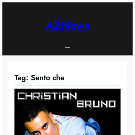
Skip
to
content
A2News
Tag:
Sento che