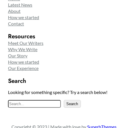
Latest News
About
How we started
Contact
Resources
Meet Our Writers
Why We Write
Our Story
How we started
Our Experience
Search
Looking for something specific? Try a search below!
S
Search
e
a
r
Copyright © 2023 | Made with love by
SuperbThemes
c