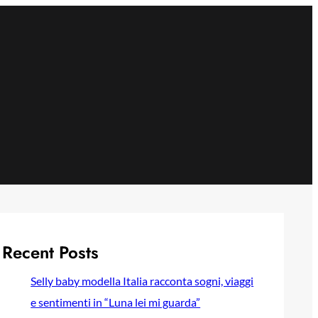
Recent Posts
Selly baby modella Italia racconta sogni, viaggi
e sentimenti in “Luna lei mi guarda”