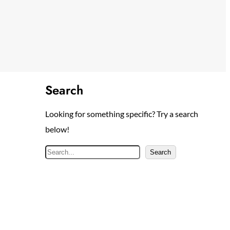
Search
Looking for something specific? Try a search
below!
S
Search
e
a
r
c
h