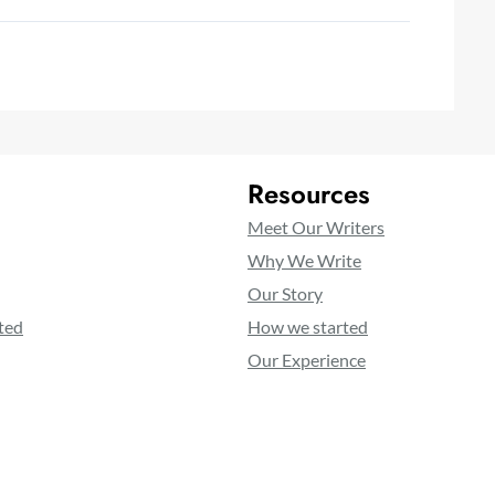
Resources
Meet Our Writers
Why We Write
Our Story
ted
How we started
Our Experience