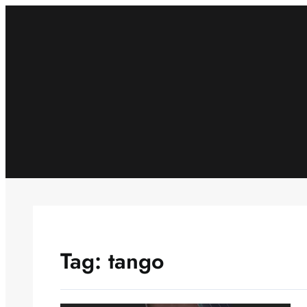
Skip
to
content
Tag:
tango