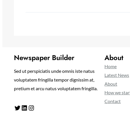
Newspaper Builder
About
Home
Sed ut perspiciatis unde omnis iste natus
Latest News
voluptatem fringilla tempor dignissim at,
About
pretium et arcu natus voluptatem fringilla.
How we star
Contact
Twitter
LinkedIn
Instagram