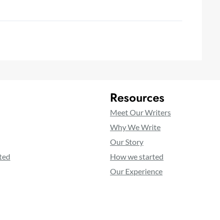
Resources
Meet Our Writers
Why We Write
Our Story
ted
How we started
Our Experience