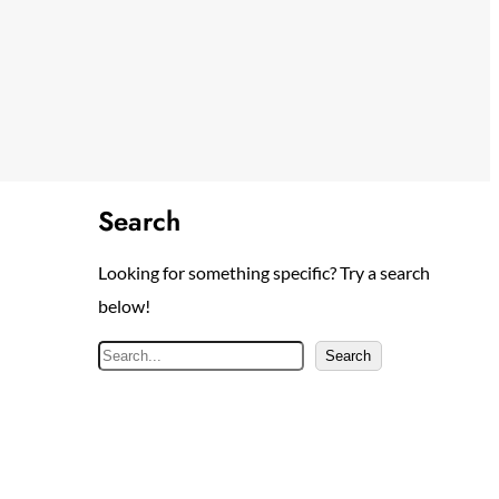
Search
Looking for something specific? Try a search
below!
S
Search
e
a
r
c