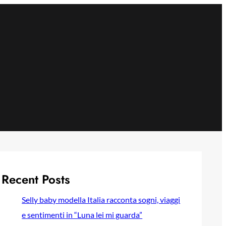
Recent Posts
Selly baby modella Italia racconta sogni, viaggi
e sentimenti in “Luna lei mi guarda”