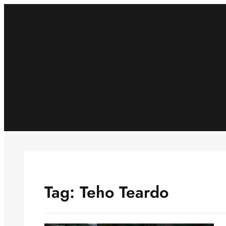
Skip
to
content
Tag:
Teho Teardo