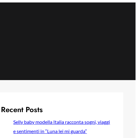
Recent Posts
Selly baby modella Italia racconta sogni, viaggi
e sentimenti in “Luna lei mi guarda”