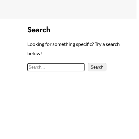
Search
Looking for something specific? Try a search
below!
S
Search
e
a
r
c
h