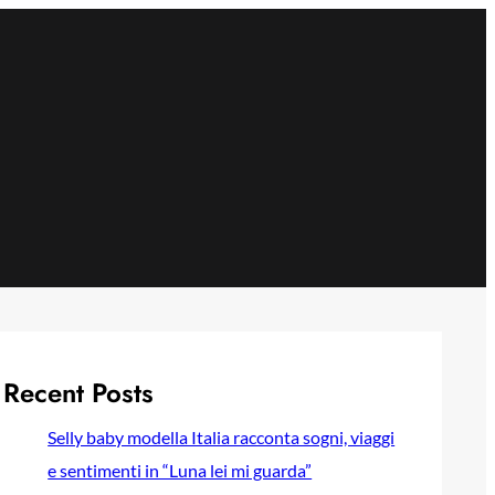
Recent Posts
Selly baby modella Italia racconta sogni, viaggi
e sentimenti in “Luna lei mi guarda”