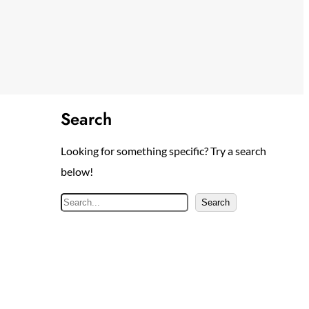
Search
Looking for something specific? Try a search
below!
S
Search
e
a
r
c
h