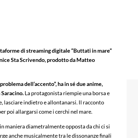
ttaforme di streaming digitale “Buttati in mare”
Anice Sta Scrivendo, prodotto da Matteo
 problema dell’accento”, ha in sé due anime,
 Saracino.
La protagonista riempie una borsa e
, lasciare indietro e allontanarsi. Il racconto
er poi allargarsi come i cerchi nel mare.
 in maniera diametralmente opposta da chi ci si
merge anche musicalmente tra le dissonanze finali