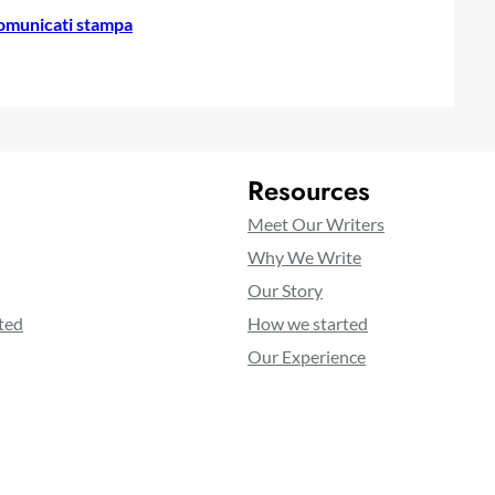
omunicati stampa
Resources
Meet Our Writers
Why We Write
Our Story
ted
How we started
Our Experience