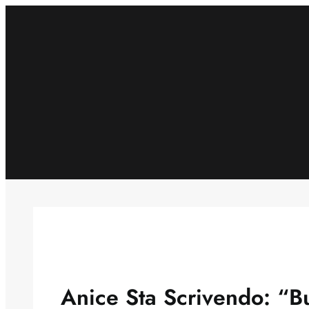
Skip
to
content
Anice Sta Scrivendo: “Bu