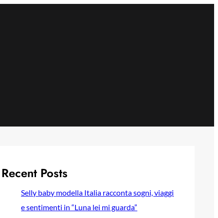
Recent Posts
Selly baby modella Italia racconta sogni, viaggi
e sentimenti in “Luna lei mi guarda”