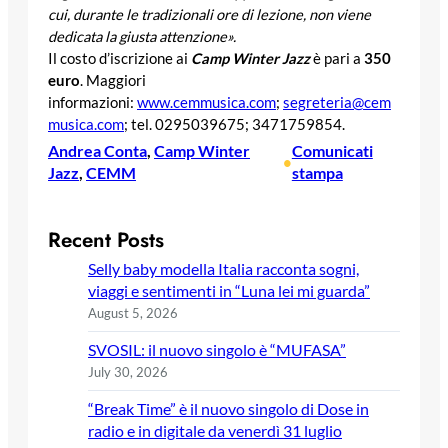
cui, durante le tradizionali ore di lezione, non viene
dedicata la giusta attenzione».
Il costo d’iscrizione ai
Camp Winter Jazz
è pari a
350
euro
. Maggiori
informazioni:
www.cemmusica.com
;
segreteria@cem
musica.com
; tel. 0295039675; 3471759854.
Andrea Conta
, 
Camp Winter
Comunicati
•
Jazz
, 
CEMM
stampa
Recent Posts
Selly baby modella Italia racconta sogni,
viaggi e sentimenti in “Luna lei mi guarda”
August 5, 2026
SVOSIL: il nuovo singolo è “MUFASA”
July 30, 2026
“Break Time” è il nuovo singolo di Dose in
radio e in digitale da venerdì 31 luglio