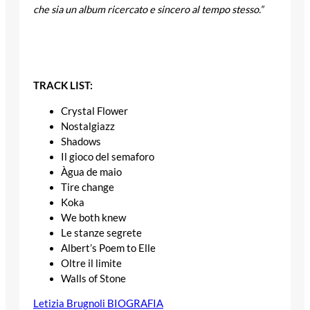
che sia un album ricercato e sincero al tempo stesso.”
TRACK LIST:
Crystal Flower
Nostalgiazz
Shadows
Il gioco del semaforo
Àgua de maio
Tire change
Koka
We both knew
Le stanze segrete
Albert’s Poem to Elle
Oltre il limite
Walls of Stone
Letizia Brugnoli BIOGRAFIA