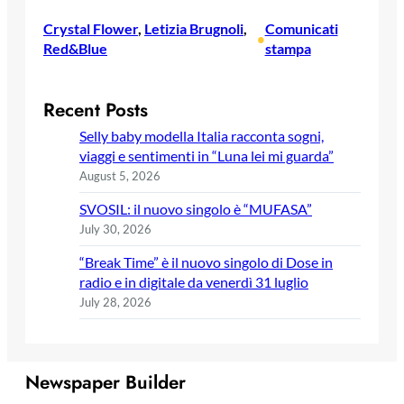
Crystal Flower
, 
Letizia Brugnoli
, 
Comunicati
•
Red&Blue
stampa
Recent Posts
Selly baby modella Italia racconta sogni,
viaggi e sentimenti in “Luna lei mi guarda”
August 5, 2026
SVOSIL: il nuovo singolo è “MUFASA”
July 30, 2026
“Break Time” è il nuovo singolo di Dose in
radio e in digitale da venerdì 31 luglio
July 28, 2026
Newspaper Builder